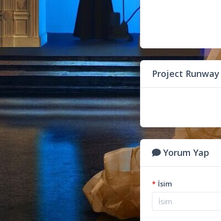
Project Runway
Yorum Yap
*
İsim