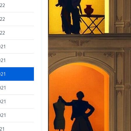
22
22
22
021
021
021
021
021
021
21