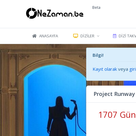
Beta
ANASAYFA
DIZILER
DIZI TAK
Bilgi!
Kayıt olarak
veya
gir
Project Runway
1707 Gün 