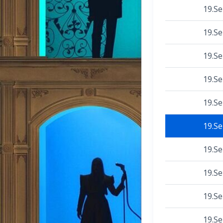
19.S
19.S
19.S
19.S
19.S
19.S
19.S
19.S
19.S
19.S