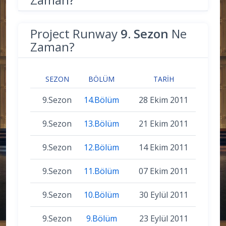
Project Runway
9. Sezon
Ne
Zaman?
SEZON
BÖLÜM
TARIH
9.Sezon
14.Bölüm
28 Ekim 2011
9.Sezon
13.Bölüm
21 Ekim 2011
9.Sezon
12.Bölüm
14 Ekim 2011
9.Sezon
11.Bölüm
07 Ekim 2011
9.Sezon
10.Bölüm
30 Eylül 2011
9.Sezon
9.Bölüm
23 Eylül 2011