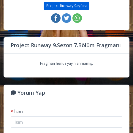
Project Runway Sayfası
Project Runway 9.Sezon 7.Bölüm Fragmanı
Fragman henüz yayınlanmamış.
Yorum Yap
*
İsim