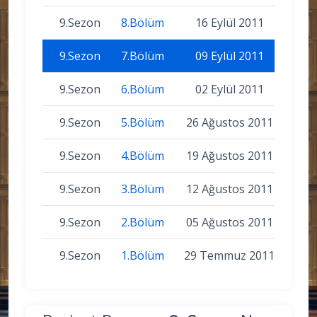
9.Sezon
8.Bölüm
16 Eylül 2011
9.Sezon
7.Bölüm
09 Eylül 2011
9.Sezon
6.Bölüm
02 Eylül 2011
9.Sezon
5.Bölüm
26 Ağustos 2011
9.Sezon
4.Bölüm
19 Ağustos 2011
9.Sezon
3.Bölüm
12 Ağustos 2011
9.Sezon
2.Bölüm
05 Ağustos 2011
9.Sezon
1.Bölüm
29 Temmuz 2011