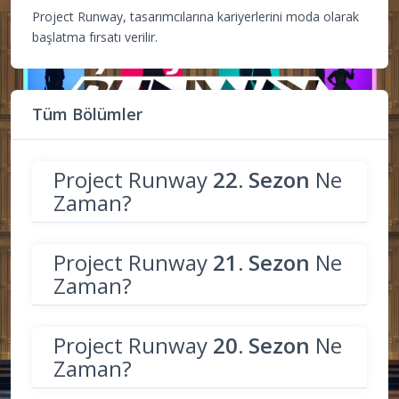
Project Runway, tasarımcılarına kariyerlerini moda olarak
başlatma fırsatı verilir.
Tüm Bölümler
Project Runway
22. Sezon
Ne
Zaman?
Project Runway
21. Sezon
Ne
Zaman?
Project Runway
20. Sezon
Ne
Zaman?