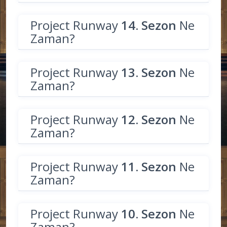
Project Runway
14. Sezon
Ne
Zaman?
Project Runway
13. Sezon
Ne
Zaman?
Project Runway
12. Sezon
Ne
Zaman?
Project Runway
11. Sezon
Ne
Zaman?
Project Runway
10. Sezon
Ne
Zaman?