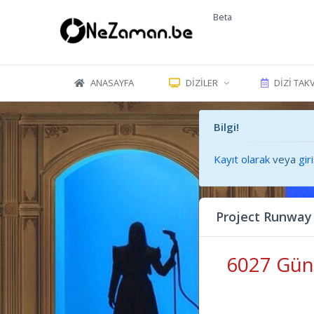
Beta
ANASAYFA
DIZILER
DIZI TAK
Bilgi!
Kayıt olarak
veya
gir
Project Runway
6027 Gün 