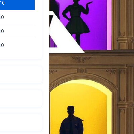
10
10
10
10