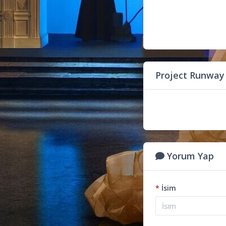
Project Runway
Yorum Yap
*
İsim