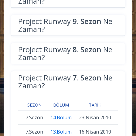
Zaman?
Project Runway
9. Sezon
Ne
Zaman?
Project Runway
8. Sezon
Ne
Zaman?
Project Runway
7. Sezon
Ne
Zaman?
SEZON
BÖLÜM
TARIH
7.Sezon
14.Bölüm
23 Nisan 2010
7.Sezon
13.Bölüm
16 Nisan 2010