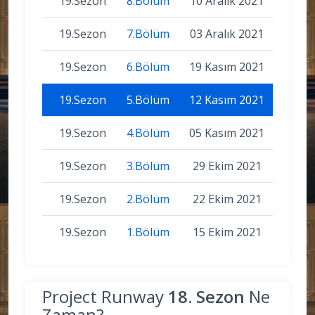
19.Sezon
8.Bölüm
10 Aralık 2021
19.Sezon
7.Bölüm
03 Aralık 2021
19.Sezon
6.Bölüm
19 Kasım 2021
19.Sezon
5.Bölüm
12 Kasım 2021
19.Sezon
4.Bölüm
05 Kasım 2021
19.Sezon
3.Bölüm
29 Ekim 2021
19.Sezon
2.Bölüm
22 Ekim 2021
19.Sezon
1.Bölüm
15 Ekim 2021
Project Runway
18. Sezon
Ne
Zaman?