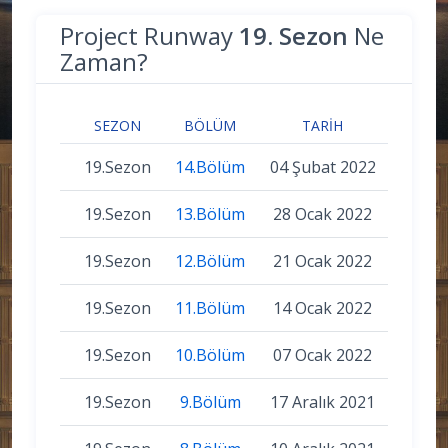
Project Runway
19. Sezon
Ne
Zaman?
SEZON
BÖLÜM
TARIH
19.Sezon
14.Bölüm
04 Şubat 2022
19.Sezon
13.Bölüm
28 Ocak 2022
19.Sezon
12.Bölüm
21 Ocak 2022
19.Sezon
11.Bölüm
14 Ocak 2022
19.Sezon
10.Bölüm
07 Ocak 2022
19.Sezon
9.Bölüm
17 Aralık 2021