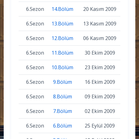
6.Sezon
14.Bölüm
20 Kasım 2009
6.Sezon
13.Bölüm
13 Kasım 2009
6.Sezon
12.Bölüm
06 Kasım 2009
6.Sezon
11.Bölüm
30 Ekim 2009
6.Sezon
10.Bölüm
23 Ekim 2009
6.Sezon
9.Bölüm
16 Ekim 2009
6.Sezon
8.Bölüm
09 Ekim 2009
6.Sezon
7.Bölüm
02 Ekim 2009
6.Sezon
6.Bölüm
25 Eylül 2009