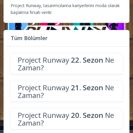
Project Runway, tasarımcılarına kariyerlerini moda olarak
başlatma fırsatı verilir.
Tüm Bölümler
Project Runway
22. Sezon
Ne
Zaman?
Project Runway
21. Sezon
Ne
Zaman?
Project Runway
20. Sezon
Ne
Zaman?