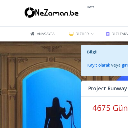
Beta
ANASAYFA
DIZILER
DIZI TAK
Bilgi!
Kayıt olarak
veya
gir
Project Runway
4675 Gün 