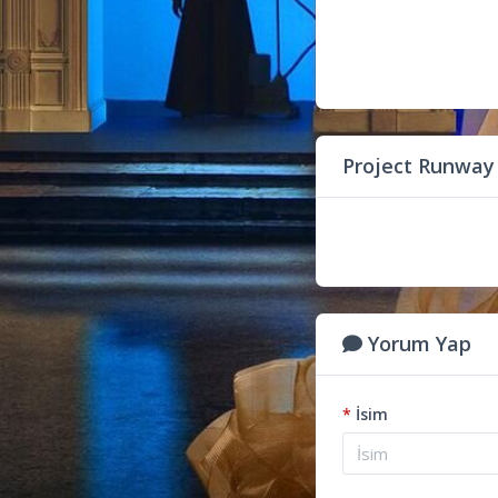
Project Runway
Yorum Yap
*
İsim