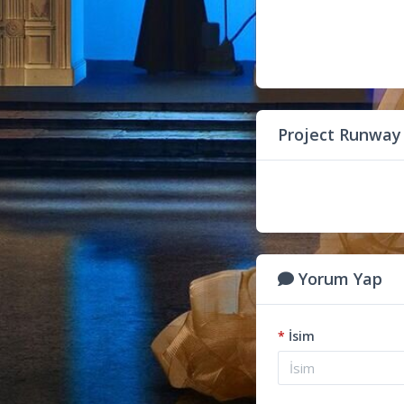
Project Runway
Yorum Yap
*
İsim