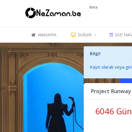
Beta
ANASAYFA
DIZILER
DIZI TAK
Bilgi!
Kayıt olarak
veya
gir
Project Runway
6046 Gün 