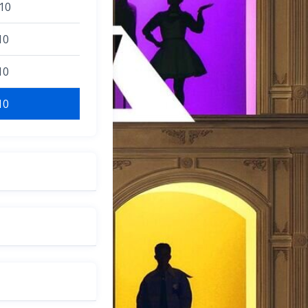
10
10
10
10