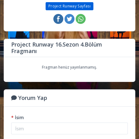
Project Runway Sayfası
Project Runway 16.Sezon 4.Bölüm
Fragmanı
Fragman henüz yayınlanmamış.
Yorum Yap
*
İsim