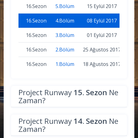
16.Sezon
5.Bölüm
15 Eylül 2017
16.Sezon
4.Bölüm
08 Eylül 2017
16.Sezon
3.Bölüm
01 Eylül 2017
16.Sezon
2.Bölüm
25 Ağustos 2017
16.Sezon
1.Bölüm
18 Ağustos 2017
Project Runway
15. Sezon
Ne
Zaman?
Project Runway
14. Sezon
Ne
Zaman?