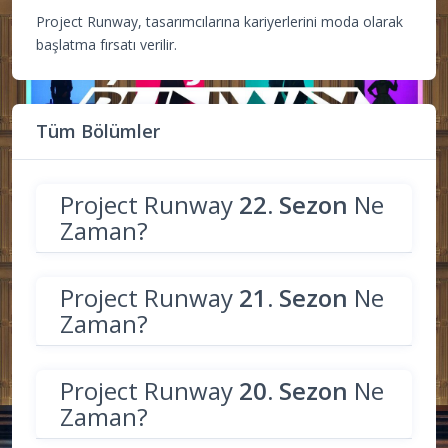
Project Runway, tasarımcılarına kariyerlerini moda olarak
başlatma fırsatı verilir.
Tüm Bölümler
Project Runway
22. Sezon
Ne
Zaman?
Project Runway
21. Sezon
Ne
Zaman?
Project Runway
20. Sezon
Ne
Zaman?