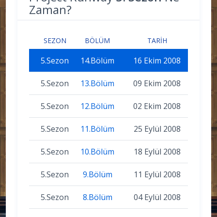
Zaman?
SEZON
BÖLÜM
TARIH
5.Sezon
14.Bölüm
16 Ekim 2008
5.Sezon
13.Bölüm
09 Ekim 2008
5.Sezon
12.Bölüm
02 Ekim 2008
5.Sezon
11.Bölüm
25 Eylül 2008
5.Sezon
10.Bölüm
18 Eylül 2008
5.Sezon
9.Bölüm
11 Eylül 2008
5.Sezon
8.Bölüm
04 Eylül 2008