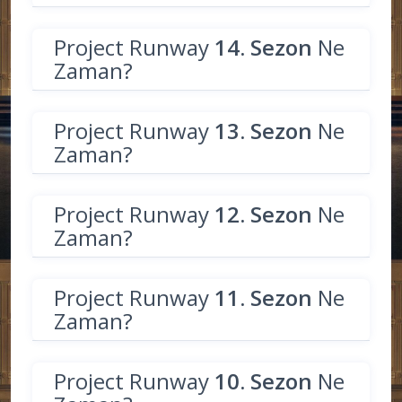
Project Runway
14. Sezon
Ne
Zaman?
Project Runway
13. Sezon
Ne
Zaman?
Project Runway
12. Sezon
Ne
Zaman?
Project Runway
11. Sezon
Ne
Zaman?
Project Runway
10. Sezon
Ne