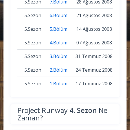
5.Sezon
7.Bölüm
28 Ağustos 2008
5.Sezon
6.Bölüm
21 Ağustos 2008
5.Sezon
5.Bölüm
14 Ağustos 2008
5.Sezon
4.Bölüm
07 Ağustos 2008
5.Sezon
3.Bölüm
31 Temmuz 2008
5.Sezon
2.Bölüm
24 Temmuz 2008
5.Sezon
1.Bölüm
17 Temmuz 2008
Project Runway
4. Sezon
Ne
Zaman?