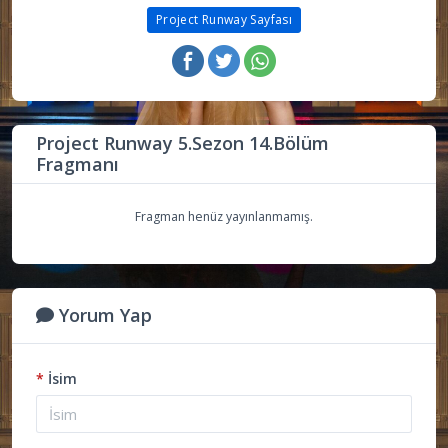
Project Runway Sayfası
Project Runway 5.Sezon 14.Bölüm
Fragmanı
Fragman henüz yayınlanmamış.
Yorum Yap
*
İsim