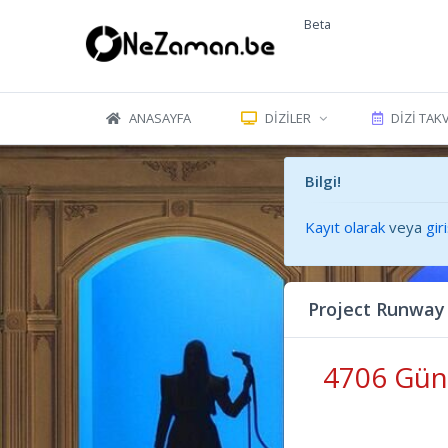
Beta
ANASAYFA
DIZILER
DIZI TAK
Bilgi!
Kayıt olarak
veya
gir
Project Runway
4706 Gün 