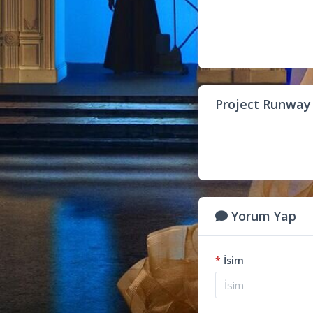
Project Runway
Yorum Yap
*
İsim