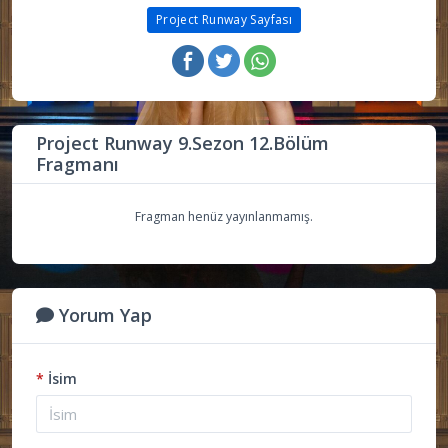
Project Runway Sayfası
Project Runway 9.Sezon 12.Bölüm
Fragmanı
Fragman henüz yayınlanmamış.
Yorum Yap
*
İsim