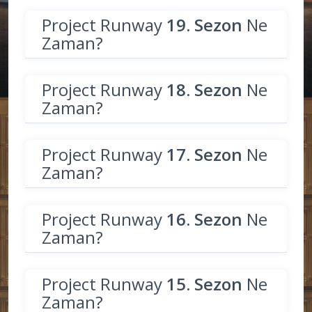
Project Runway
19. Sezon
Ne
Zaman?
Project Runway
18. Sezon
Ne
Zaman?
Project Runway
17. Sezon
Ne
Zaman?
Project Runway
16. Sezon
Ne
Zaman?
Project Runway
15. Sezon
Ne
Zaman?