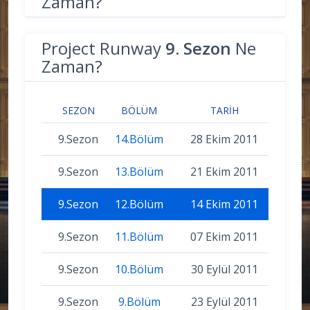
Zaman?
Project Runway
9. Sezon
Ne
Zaman?
SEZON
BÖLÜM
TARIH
9.Sezon
14.Bölüm
28 Ekim 2011
9.Sezon
13.Bölüm
21 Ekim 2011
9.Sezon
12.Bölüm
14 Ekim 2011
9.Sezon
11.Bölüm
07 Ekim 2011
9.Sezon
10.Bölüm
30 Eylül 2011
9.Sezon
9.Bölüm
23 Eylül 2011