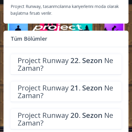
Project Runway, tasarımcılarına kariyerlerini moda olarak
başlatma fırsatı verilir.
Tüm Bölümler
Project Runway
22. Sezon
Ne
Zaman?
Project Runway
21. Sezon
Ne
Zaman?
Project Runway
20. Sezon
Ne
Zaman?