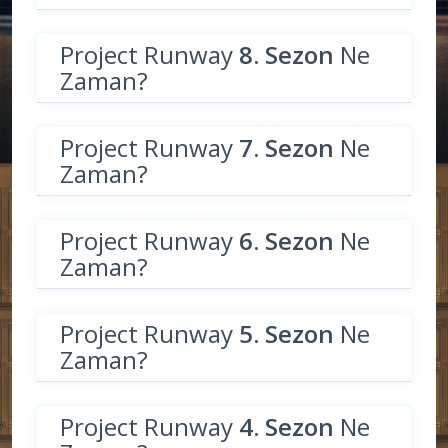
Project Runway
8. Sezon
Ne
Zaman?
Project Runway
7. Sezon
Ne
Zaman?
Project Runway
6. Sezon
Ne
Zaman?
Project Runway
5. Sezon
Ne
Zaman?
Project Runway
4. Sezon
Ne