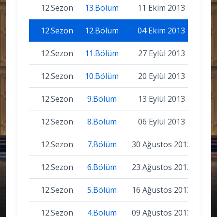
12.Sezon
13.Bölüm
11 Ekim 2013
12.Sezon
12.Bölüm
04 Ekim 2013
12.Sezon
11.Bölüm
27 Eylül 2013
12.Sezon
10.Bölüm
20 Eylül 2013
12.Sezon
9.Bölüm
13 Eylül 2013
12.Sezon
8.Bölüm
06 Eylül 2013
12.Sezon
7.Bölüm
30 Ağustos 2013
12.Sezon
6.Bölüm
23 Ağustos 2013
12.Sezon
5.Bölüm
16 Ağustos 2013
12.Sezon
4.Bölüm
09 Ağustos 2013