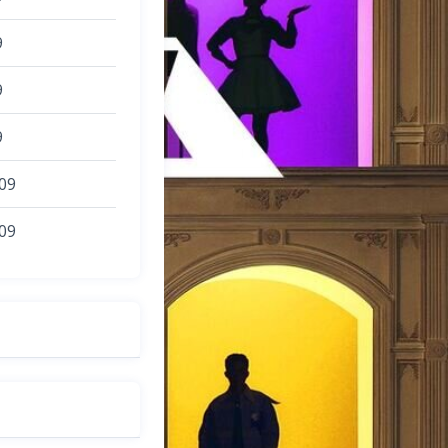
9
9
9
09
09