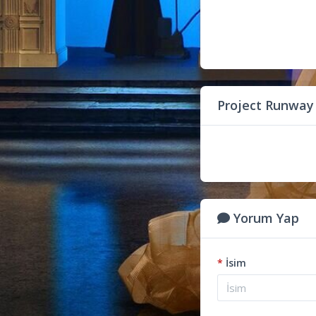
Project Runway
Yorum Yap
*
İsim