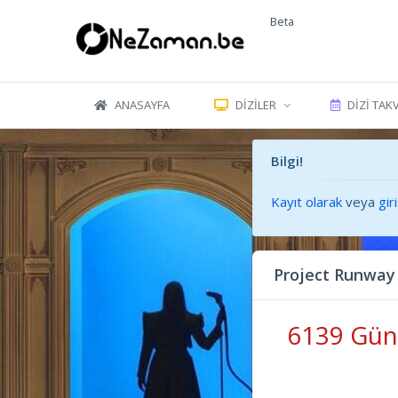
Beta
ANASAYFA
DIZILER
DIZI TAK
Bilgi!
Kayıt olarak
veya
gir
Project Runway
6139 Gün 