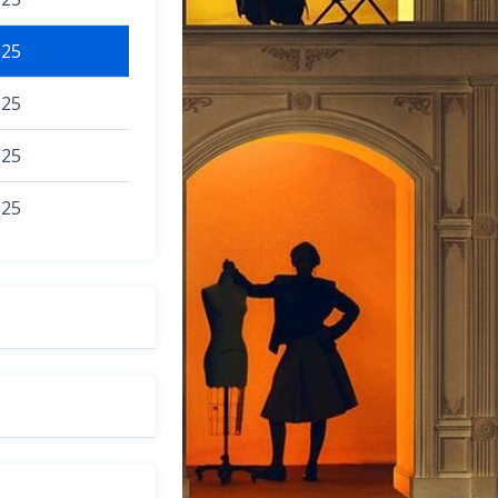
025
025
025
025