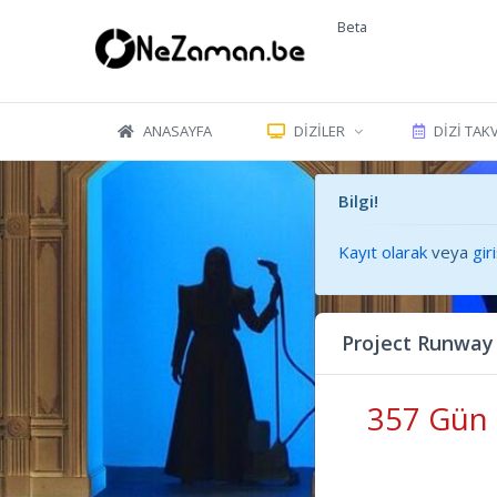
Beta
ANASAYFA
DIZILER
DIZI TAK
Bilgi!
Kayıt olarak
veya
gir
Project Runway
357 Gün 