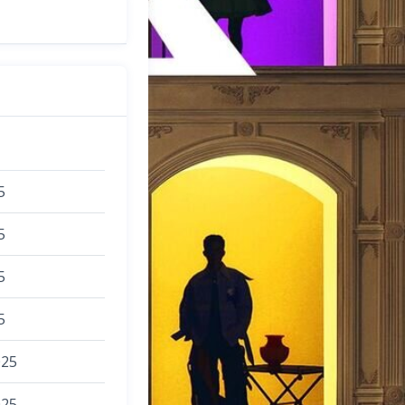
5
5
5
5
025
025