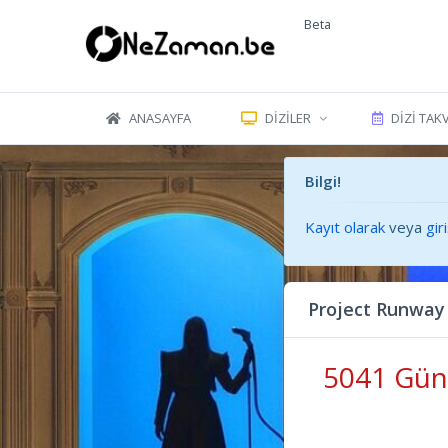
Beta
ANASAYFA
DIZILER
DIZI TAK
Bilgi!
Kayıt olarak
veya
gir
Project Runway
5041 Gün 