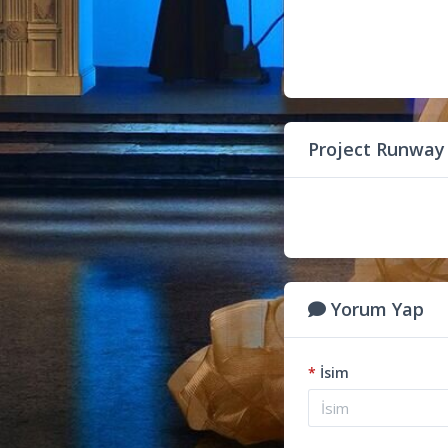
Project Runway
Yorum Yap
*
İsim