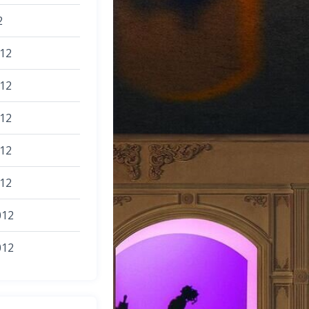
2
012
012
012
012
012
012
012