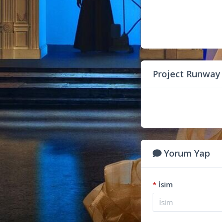
Project Runway
Yorum Yap
*
İsim