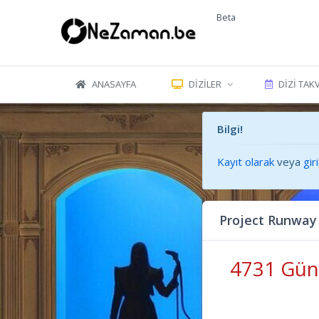
Beta
ANASAYFA
DIZILER
DIZI TAK
Bilgi!
Kayıt olarak
veya
gir
Project Runway
4731 Gün 