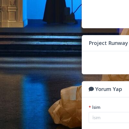
Project Runway
Yorum Yap
*
İsim