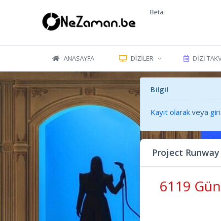
Beta
ANASAYFA
DIZILER
DIZI TAK
Bilgi!
Kayıt olarak
veya
gir
Project Runway
6119 Gün 