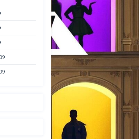
9
9
9
09
09