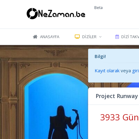
Beta
ANASAYFA
DIZILER
DIZI TAK
Bilgi!
Kayıt olarak
veya
gir
Project Runway
3933 Gün 