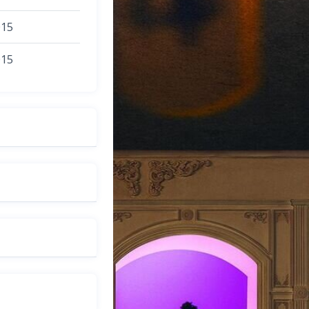
015
015