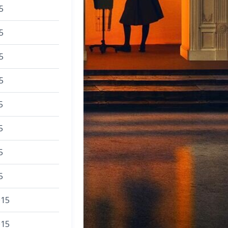
5
5
5
5
5
5
5
5
015
015