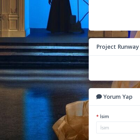
Project Runway
Yorum Yap
*
İsim