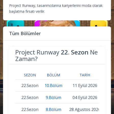
Project Runway, tasarımcılarına kariyerlerini moda olarak
başlatma fırsatı verilir.
Tüm Bölümler
Project Runway
22. Sezon
Ne
Zaman?
SEZON
BÖLÜM
TARIH
22.Sezon
10.Bölüm
11 Eylül 2026
22.Sezon
9.Bölüm
04 Eylül 2026
22.Sezon
8.Bölüm
28 Ağustos 2026