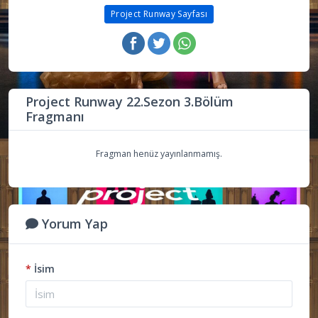
Project Runway Sayfası
Project Runway 22.Sezon 3.Bölüm
Fragmanı
Fragman henüz yayınlanmamış.
Yorum Yap
*
İsim