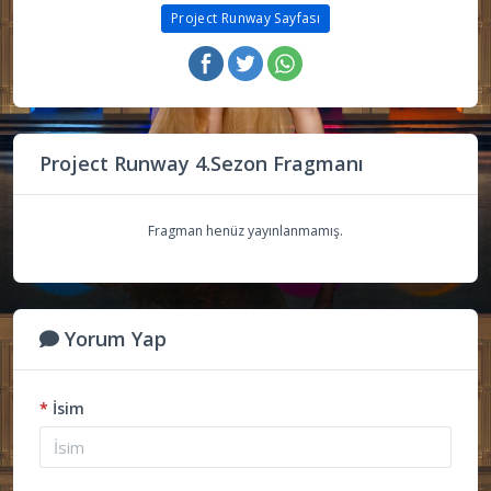
Project Runway Sayfası
Project Runway 4.Sezon Fragmanı
Fragman henüz yayınlanmamış.
Yorum Yap
*
İsim