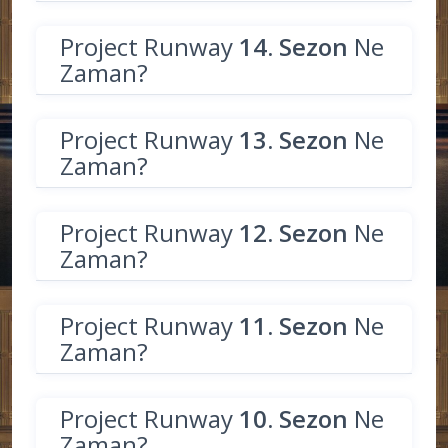
Project Runway
14. Sezon
Ne
Zaman?
Project Runway
13. Sezon
Ne
Zaman?
Project Runway
12. Sezon
Ne
Zaman?
Project Runway
11. Sezon
Ne
Zaman?
Project Runway
10. Sezon
Ne
Zaman?