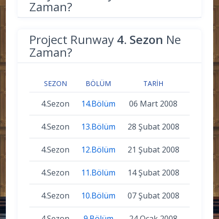
Zaman?
Project Runway
4. Sezon
Ne
Zaman?
SEZON
BÖLÜM
TARIH
4.Sezon
14.Bölüm
06 Mart 2008
4.Sezon
13.Bölüm
28 Şubat 2008
4.Sezon
12.Bölüm
21 Şubat 2008
4.Sezon
11.Bölüm
14 Şubat 2008
4.Sezon
10.Bölüm
07 Şubat 2008
4.Sezon
9.Bölüm
24 Ocak 2008