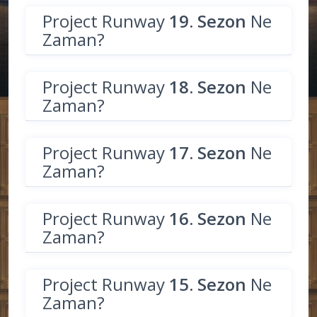
Project Runway
19. Sezon
Ne
Zaman?
Project Runway
18. Sezon
Ne
Zaman?
Project Runway
17. Sezon
Ne
Zaman?
Project Runway
16. Sezon
Ne
Zaman?
Project Runway
15. Sezon
Ne
Zaman?