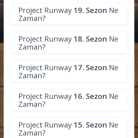
Project Runway
19. Sezon
Ne
Zaman?
Project Runway
18. Sezon
Ne
Zaman?
Project Runway
17. Sezon
Ne
Zaman?
Project Runway
16. Sezon
Ne
Zaman?
Project Runway
15. Sezon
Ne
Zaman?