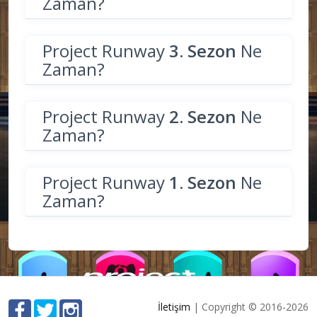
Zaman?
Project Runway
3. Sezon
Ne
Zaman?
Project Runway
2. Sezon
Ne
Zaman?
Project Runway
1. Sezon
Ne
Zaman?
İletişim
| Copyright © 2016-2026