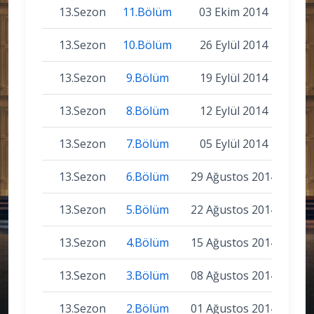
13.Sezon
11.Bölüm
03 Ekim 2014
13.Sezon
10.Bölüm
26 Eylül 2014
13.Sezon
9.Bölüm
19 Eylül 2014
13.Sezon
8.Bölüm
12 Eylül 2014
13.Sezon
7.Bölüm
05 Eylül 2014
13.Sezon
6.Bölüm
29 Ağustos 2014
13.Sezon
5.Bölüm
22 Ağustos 2014
13.Sezon
4.Bölüm
15 Ağustos 2014
13.Sezon
3.Bölüm
08 Ağustos 2014
13.Sezon
2.Bölüm
01 Ağustos 2014