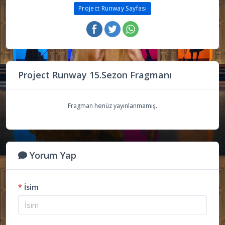
Project Runway Sayfası
Project Runway 15.Sezon Fragmanı
Fragman henüz yayınlanmamış.
Yorum Yap
*
İsim