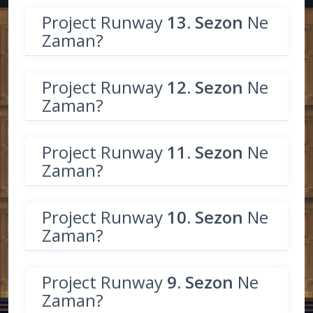
Project Runway
13. Sezon
Ne
Zaman?
Project Runway
12. Sezon
Ne
Zaman?
Project Runway
11. Sezon
Ne
Zaman?
Project Runway
10. Sezon
Ne
Zaman?
Project Runway
9. Sezon
Ne
Zaman?