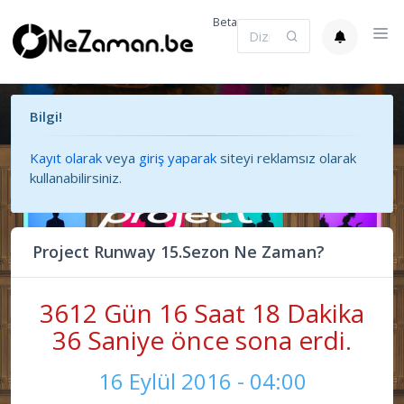
Beta
Bilgi!
Kayıt olarak
veya
giriş yaparak
siteyi reklamsız olarak
kullanabilirsiniz.
Project Runway 15.Sezon Ne Zaman?
3612 Gün 16 Saat 18 Dakika
37 Saniye önce sona erdi.
16 Eylül 2016 - 04:00