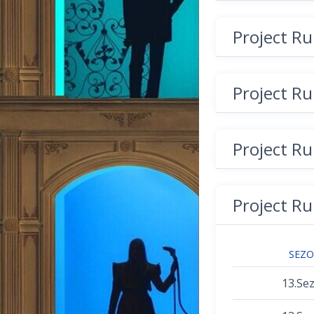
Project R
Project R
Project R
Project R
SEZ
13.Se