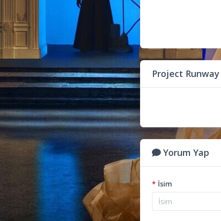
Project Runway
Yorum Yap
*
İsim