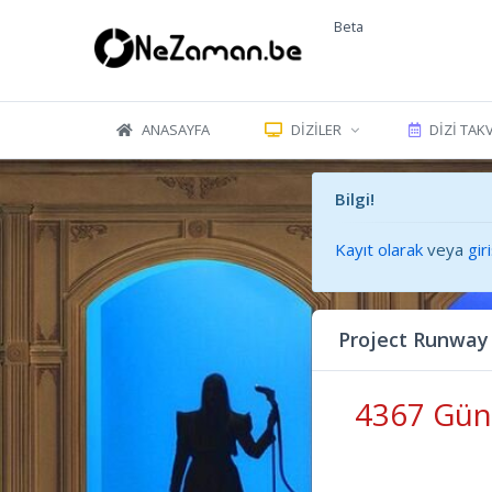
Beta
ANASAYFA
DIZILER
DIZI TAK
Bilgi!
Kayıt olarak
veya
gir
Project Runway
4367 Gün 