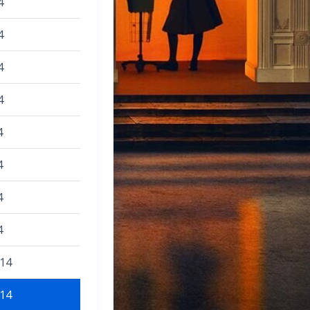
4
4
4
4
4
4
4
4
014
014