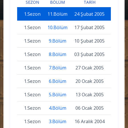
SEZON
BÖLÜM
TARIH
1.Sezon
11.Bölüm
24 Şubat 2005
1.Sezon
10.Bölüm
17 Şubat 2005
1.Sezon
9.Bölüm
10 Şubat 2005
1.Sezon
8.Bölüm
03 Şubat 2005
1.Sezon
7.Bölüm
27 Ocak 2005
1.Sezon
6.Bölüm
20 Ocak 2005
1.Sezon
5.Bölüm
13 Ocak 2005
1.Sezon
4.Bölüm
06 Ocak 2005
1.Sezon
3.Bölüm
16 Aralık 2004