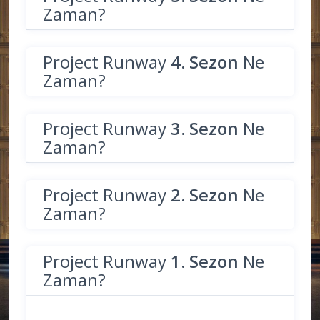
Zaman?
Project Runway
4. Sezon
Ne
Zaman?
Project Runway
3. Sezon
Ne
Zaman?
Project Runway
2. Sezon
Ne
Zaman?
Project Runway
1. Sezon
Ne
Zaman?