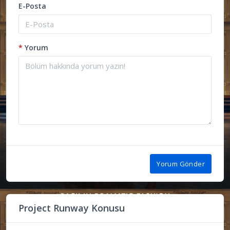
E-Posta
*
Yorum
Yorum Gönder
Project Runway Konusu