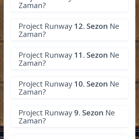
Zaman?
Project Runway
12. Sezon
Ne
Zaman?
Project Runway
11. Sezon
Ne
Zaman?
Project Runway
10. Sezon
Ne
Zaman?
Project Runway
9. Sezon
Ne
Zaman?