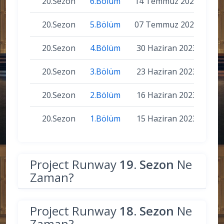
20.Sezon
6.Bölüm
14 Temmuz 2023
20.Sezon
5.Bölüm
07 Temmuz 2023
20.Sezon
4.Bölüm
30 Haziran 2023
20.Sezon
3.Bölüm
23 Haziran 2023
20.Sezon
2.Bölüm
16 Haziran 2023
20.Sezon
1.Bölüm
15 Haziran 2023
Project Runway
19. Sezon
Ne
Zaman?
Project Runway
18. Sezon
Ne
Zaman?