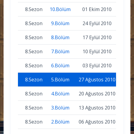
8.Sezon
10.Bölüm
01 Ekim 2010
8.Sezon
9.Bölüm
24 Eylül 2010
8.Sezon
8.Bölüm
17 Eylül 2010
8.Sezon
7.Bölüm
10 Eylül 2010
8.Sezon
6.Bölüm
03 Eylül 2010
8.Sezon
5.Bölüm
27 Ağustos 2010
8.Sezon
4.Bölüm
20 Ağustos 2010
8.Sezon
3.Bölüm
13 Ağustos 2010
8.Sezon
2.Bölüm
06 Ağustos 2010