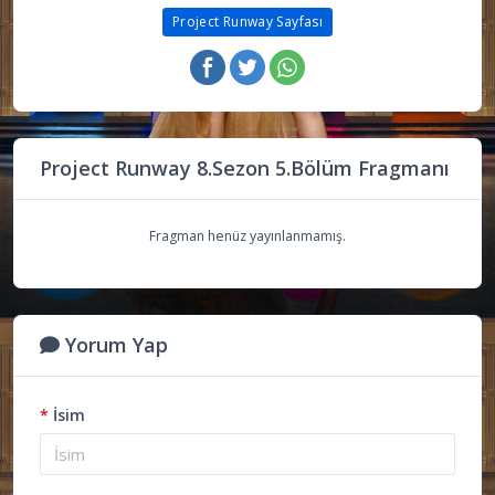
Project Runway Sayfası
Project Runway 8.Sezon 5.Bölüm Fragmanı
Fragman henüz yayınlanmamış.
Yorum Yap
*
İsim