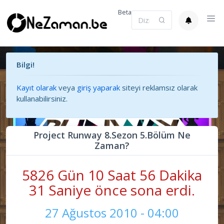
Beta
Bilgi!
Kayıt olarak
veya
giriş yaparak
siteyi reklamsız olarak
kullanabilirsiniz.
Project Runway 8.Sezon 5.Bölüm Ne
Zaman?
5826 Gün 10 Saat 56 Dakika
32 Saniye önce sona erdi.
27 Ağustos 2010 - 04:00