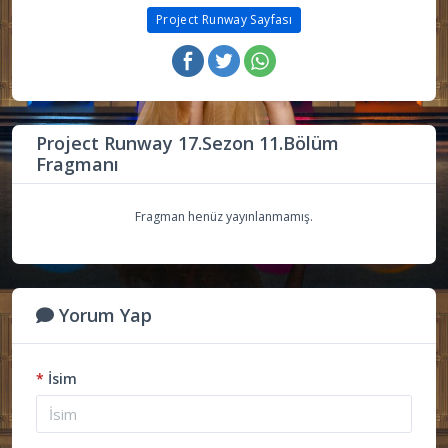
Project Runway Sayfası
Project Runway 17.Sezon 11.Bölüm
Fragmanı
Fragman henüz yayınlanmamış.
Yorum Yap
*
İsim