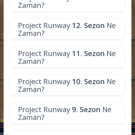
Zaman?
Project Runway
12. Sezon
Ne
Zaman?
Project Runway
11. Sezon
Ne
Zaman?
Project Runway
10. Sezon
Ne
Zaman?
Project Runway
9. Sezon
Ne
Zaman?