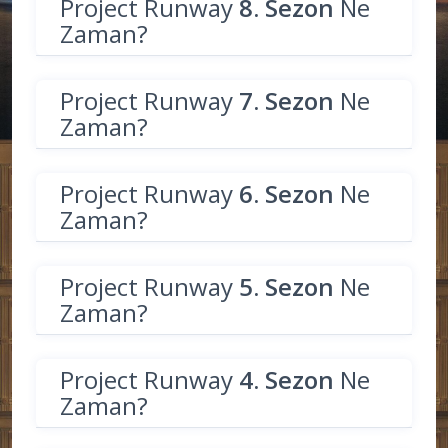
Project Runway
8. Sezon
Ne
Zaman?
Project Runway
7. Sezon
Ne
Zaman?
Project Runway
6. Sezon
Ne
Zaman?
Project Runway
5. Sezon
Ne
Zaman?
Project Runway
4. Sezon
Ne
Zaman?