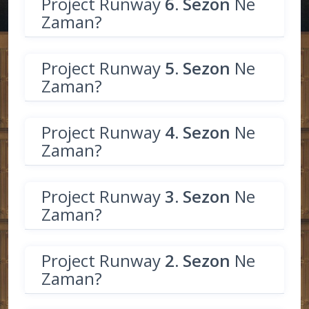
Project Runway
6. Sezon
Ne
Zaman?
Project Runway
5. Sezon
Ne
Zaman?
Project Runway
4. Sezon
Ne
Zaman?
Project Runway
3. Sezon
Ne
Zaman?
Project Runway
2. Sezon
Ne
Zaman?