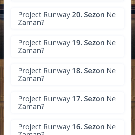
Project Runway
20. Sezon
Ne
Zaman?
Project Runway
19. Sezon
Ne
Zaman?
Project Runway
18. Sezon
Ne
Zaman?
Project Runway
17. Sezon
Ne
Zaman?
Project Runway
16. Sezon
Ne
Zaman?