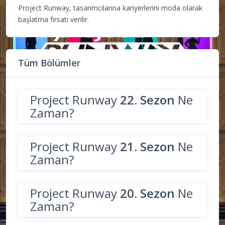
Project Runway, tasarımcılarına kariyerlerini moda olarak
başlatma fırsatı verilir.
Tüm Bölümler
Project Runway
22. Sezon
Ne
Zaman?
Project Runway
21. Sezon
Ne
Zaman?
Project Runway
20. Sezon
Ne
Zaman?