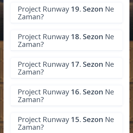
Project Runway
19. Sezon
Ne
Zaman?
Project Runway
18. Sezon
Ne
Zaman?
Project Runway
17. Sezon
Ne
Zaman?
Project Runway
16. Sezon
Ne
Zaman?
Project Runway
15. Sezon
Ne
Zaman?