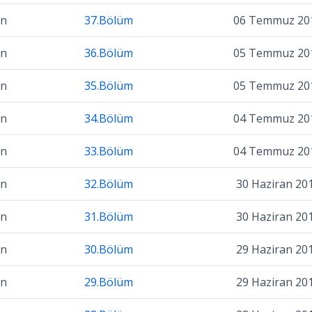
on
37.Bölüm
06 Temmuz 20
on
36.Bölüm
05 Temmuz 20
on
35.Bölüm
05 Temmuz 20
on
34.Bölüm
04 Temmuz 20
on
33.Bölüm
04 Temmuz 20
on
32.Bölüm
30 Haziran 20
on
31.Bölüm
30 Haziran 20
on
30.Bölüm
29 Haziran 20
on
29.Bölüm
29 Haziran 20