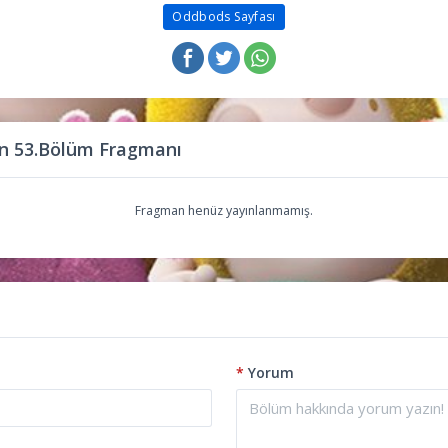
Oddbods Sayfası
n 53.Bölüm Fragmanı
Fragman henüz yayınlanmamış.
*
Yorum