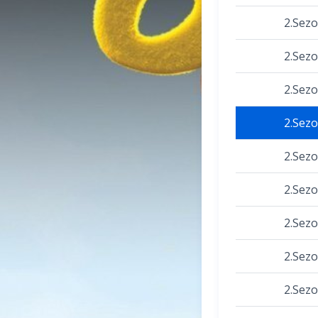
2.Sez
2.Sez
2.Sez
2.Sez
2.Sez
2.Sez
2.Sez
2.Sez
2.Sez