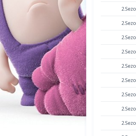
2.Sez
2.Sez
2.Sez
2.Sez
2.Sez
2.Sez
2.Sez
2.Sez
2.Sez