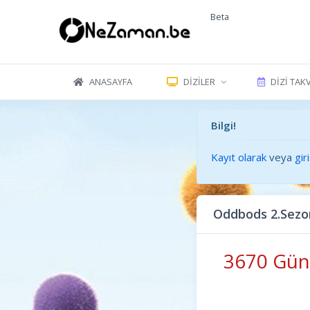
Beta
ANASAYFA
DIZILER
DIZI TAK
Bilgi!
Kayıt olarak
veya
gir
Oddbods 2.Sezo
3670 Gün 