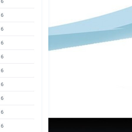
16
16
16
16
16
16
16
16
16
16