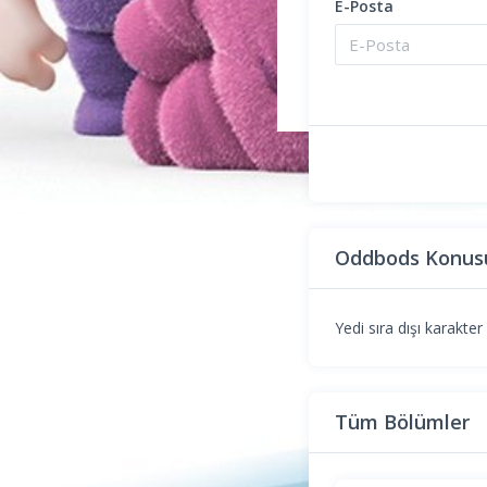
E-Posta
Oddbods Konus
Yedi sıra dışı karakter
Tüm Bölümler