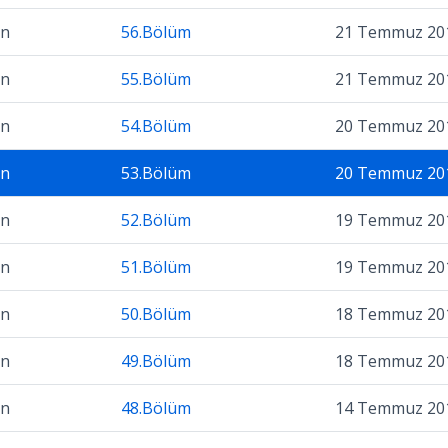
on
56.Bölüm
21 Temmuz 20
on
55.Bölüm
21 Temmuz 20
on
54.Bölüm
20 Temmuz 20
on
53.Bölüm
20 Temmuz 20
on
52.Bölüm
19 Temmuz 20
on
51.Bölüm
19 Temmuz 20
on
50.Bölüm
18 Temmuz 20
on
49.Bölüm
18 Temmuz 20
on
48.Bölüm
14 Temmuz 20