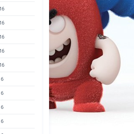
16
16
16
16
16
16
16
16
16