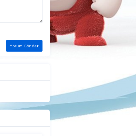
Yorum Gönder