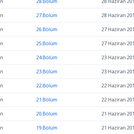
on
28.Bölüm
28 Haziran 20
on
27.Bölüm
28 Haziran 20
on
26.Bölüm
27 Haziran 20
on
25.Bölüm
27 Haziran 20
on
24.Bölüm
23 Haziran 20
on
23.Bölüm
23 Haziran 20
on
22.Bölüm
22 Haziran 20
on
21.Bölüm
22 Haziran 20
on
20.Bölüm
21 Haziran 20
on
19.Bölüm
21 Haziran 20