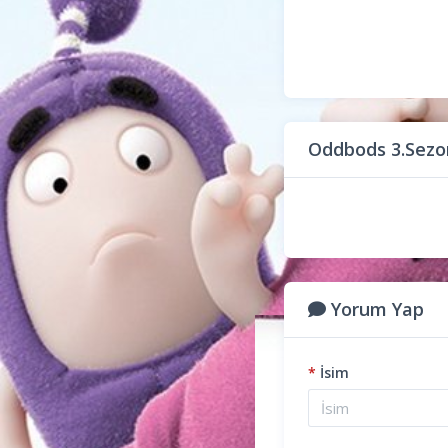
Oddbods 3.Sezo
Yorum Yap
*
İsim