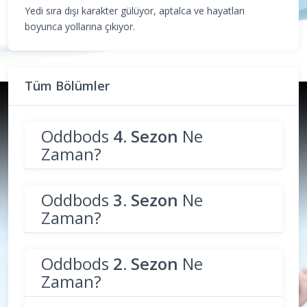
Yedi sıra dışı karakter gülüyor, aptalca ve hayatları
boyunca yollarına çıkıyor.
Tüm Bölümler
Oddbods
4. Sezon
Ne
Zaman?
Oddbods
3. Sezon
Ne
Zaman?
Oddbods
2. Sezon
Ne
Zaman?