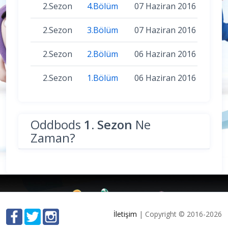
2.Sezon
4.Bölüm
07 Haziran 2016
2.Sezon
3.Bölüm
07 Haziran 2016
2.Sezon
2.Bölüm
06 Haziran 2016
2.Sezon
1.Bölüm
06 Haziran 2016
Oddbods
1. Sezon
Ne
Zaman?
İletişim
| Copyright © 2016-2026