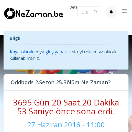
Beta
Bilgi!
Kayıt olarak
veya
giriş yaparak
siteyi reklamsız olarak
kullanabilirsiniz.
Oddbods 2.Sezon 25.Bölüm Ne Zaman?
3695 Gün 20 Saat 20 Dakika
54 Saniye önce sona erdi.
27 Haziran 2016 - 11:00