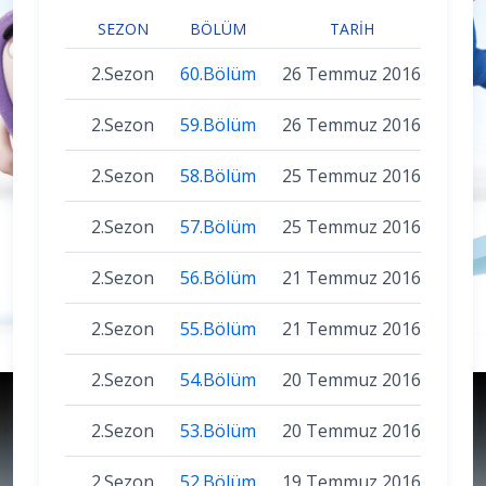
SEZON
BÖLÜM
TARIH
2.Sezon
60.Bölüm
26 Temmuz 2016
2.Sezon
59.Bölüm
26 Temmuz 2016
2.Sezon
58.Bölüm
25 Temmuz 2016
2.Sezon
57.Bölüm
25 Temmuz 2016
2.Sezon
56.Bölüm
21 Temmuz 2016
2.Sezon
55.Bölüm
21 Temmuz 2016
2.Sezon
54.Bölüm
20 Temmuz 2016
2.Sezon
53.Bölüm
20 Temmuz 2016
2.Sezon
52.Bölüm
19 Temmuz 2016