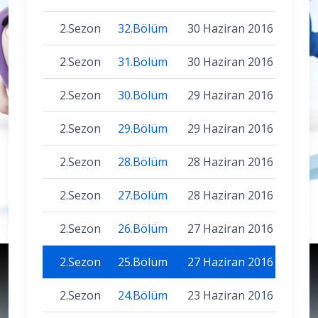
2.Sezon
32.Bölüm
30 Haziran 2016
2.Sezon
31.Bölüm
30 Haziran 2016
2.Sezon
30.Bölüm
29 Haziran 2016
2.Sezon
29.Bölüm
29 Haziran 2016
2.Sezon
28.Bölüm
28 Haziran 2016
2.Sezon
27.Bölüm
28 Haziran 2016
2.Sezon
26.Bölüm
27 Haziran 2016
2.Sezon
25.Bölüm
27 Haziran 2016
2.Sezon
24.Bölüm
23 Haziran 2016