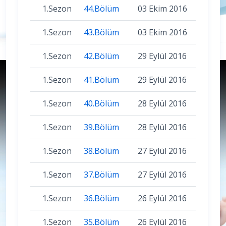
1.Sezon
44.Bölüm
03 Ekim 2016
1.Sezon
43.Bölüm
03 Ekim 2016
1.Sezon
42.Bölüm
29 Eylül 2016
1.Sezon
41.Bölüm
29 Eylül 2016
1.Sezon
40.Bölüm
28 Eylül 2016
1.Sezon
39.Bölüm
28 Eylül 2016
1.Sezon
38.Bölüm
27 Eylül 2016
1.Sezon
37.Bölüm
27 Eylül 2016
1.Sezon
36.Bölüm
26 Eylül 2016
1.Sezon
35.Bölüm
26 Eylül 2016