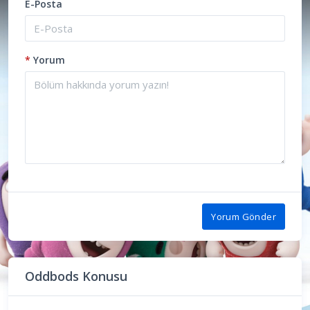
E-Posta
*
Yorum
Yorum Gönder
Oddbods Konusu