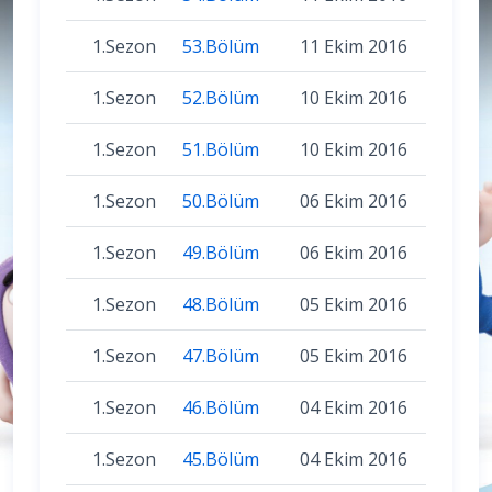
1.Sezon
53.Bölüm
11 Ekim 2016
1.Sezon
52.Bölüm
10 Ekim 2016
1.Sezon
51.Bölüm
10 Ekim 2016
1.Sezon
50.Bölüm
06 Ekim 2016
1.Sezon
49.Bölüm
06 Ekim 2016
1.Sezon
48.Bölüm
05 Ekim 2016
1.Sezon
47.Bölüm
05 Ekim 2016
1.Sezon
46.Bölüm
04 Ekim 2016
1.Sezon
45.Bölüm
04 Ekim 2016