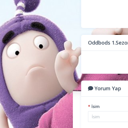
Oddbods 1.Sezo
Yorum Yap
*
İsim