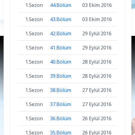
1.Sezon
44.Bölüm
03 Ekim 2016
1.Sezon
43.Bölüm
03 Ekim 2016
1.Sezon
42.Bölüm
29 Eylül 2016
1.Sezon
41.Bölüm
29 Eylül 2016
1.Sezon
40.Bölüm
28 Eylül 2016
1.Sezon
39.Bölüm
28 Eylül 2016
1.Sezon
38.Bölüm
27 Eylül 2016
1.Sezon
37.Bölüm
27 Eylül 2016
1.Sezon
36.Bölüm
26 Eylül 2016
1.Sezon
35.Bölüm
26 Eylül 2016