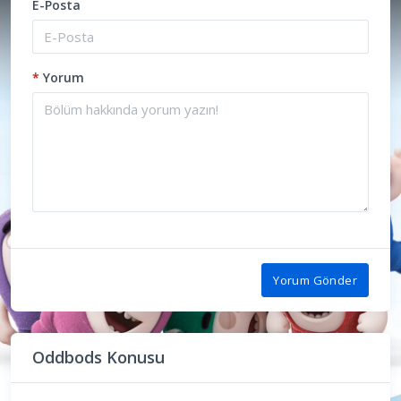
E-Posta
*
Yorum
Yorum Gönder
Oddbods Konusu