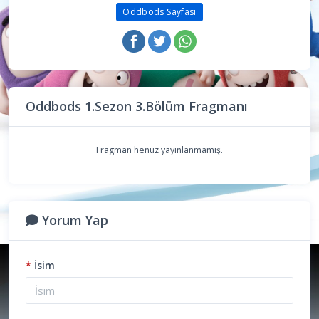
Oddbods Sayfası
Oddbods 1.Sezon 3.Bölüm Fragmanı
Fragman henüz yayınlanmamış.
Yorum Yap
*
İsim