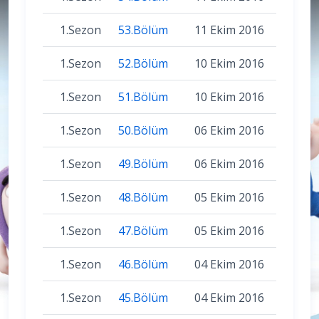
1.Sezon
53.Bölüm
11 Ekim 2016
1.Sezon
52.Bölüm
10 Ekim 2016
1.Sezon
51.Bölüm
10 Ekim 2016
1.Sezon
50.Bölüm
06 Ekim 2016
1.Sezon
49.Bölüm
06 Ekim 2016
1.Sezon
48.Bölüm
05 Ekim 2016
1.Sezon
47.Bölüm
05 Ekim 2016
1.Sezon
46.Bölüm
04 Ekim 2016
1.Sezon
45.Bölüm
04 Ekim 2016