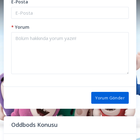
E-Posta
*
Yorum
Yorum Gönder
Oddbods Konusu