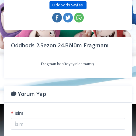
Oddbods Sayfası
Oddbods 2.Sezon 24.Bölüm Fragmanı
Fragman henüz yayınlanmamış.
Yorum Yap
*
İsim