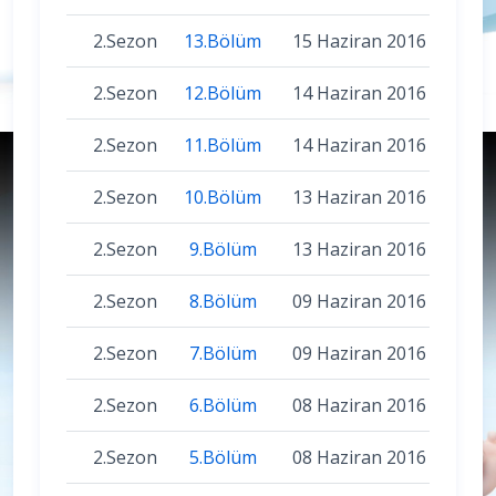
2.Sezon
13.Bölüm
15 Haziran 2016
2.Sezon
12.Bölüm
14 Haziran 2016
2.Sezon
11.Bölüm
14 Haziran 2016
2.Sezon
10.Bölüm
13 Haziran 2016
2.Sezon
9.Bölüm
13 Haziran 2016
2.Sezon
8.Bölüm
09 Haziran 2016
2.Sezon
7.Bölüm
09 Haziran 2016
2.Sezon
6.Bölüm
08 Haziran 2016
2.Sezon
5.Bölüm
08 Haziran 2016