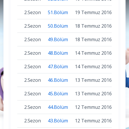
2.Sezon
51.Bölüm
19 Temmuz 2016
2.Sezon
50.Bölüm
18 Temmuz 2016
2.Sezon
49.Bölüm
18 Temmuz 2016
2.Sezon
48.Bölüm
14 Temmuz 2016
2.Sezon
47.Bölüm
14 Temmuz 2016
2.Sezon
46.Bölüm
13 Temmuz 2016
2.Sezon
45.Bölüm
13 Temmuz 2016
2.Sezon
44.Bölüm
12 Temmuz 2016
2.Sezon
43.Bölüm
12 Temmuz 2016