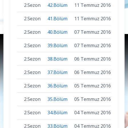
2.Sezon
42.Bölüm
11 Temmuz 2016
2.Sezon
41.Bölüm
11 Temmuz 2016
2.Sezon
40.Bölüm
07 Temmuz 2016
2.Sezon
39.Bölüm
07 Temmuz 2016
2.Sezon
38.Bölüm
06 Temmuz 2016
2.Sezon
37.Bölüm
06 Temmuz 2016
2.Sezon
36.Bölüm
05 Temmuz 2016
2.Sezon
35.Bölüm
05 Temmuz 2016
2.Sezon
34.Bölüm
04 Temmuz 2016
2.Sezon
33.Bölüm
04 Temmuz 2016