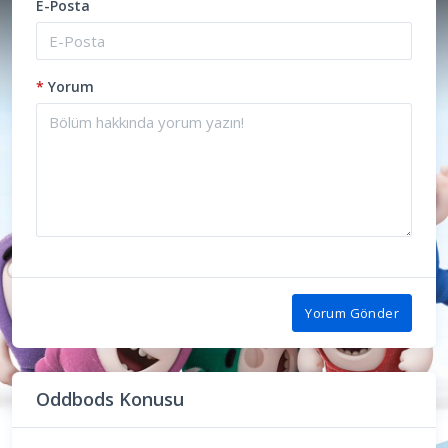
E-Posta
*
Yorum
Yorum Gönder
Oddbods Konusu