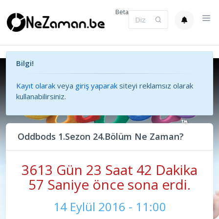
Beta
Bilgi!
Kayıt olarak
veya
giriş yaparak
siteyi reklamsız olarak
kullanabilirsiniz.
Oddbods 1.Sezon 24.Bölüm Ne Zaman?
3613 Gün 23 Saat 42 Dakika
58 Saniye önce sona erdi.
14 Eylül 2016 - 11:00