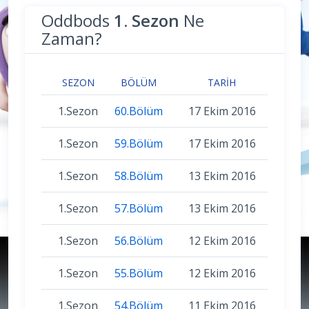
Oddbods
1. Sezon
Ne
Zaman?
SEZON
BÖLÜM
TARIH
1.Sezon
60.Bölüm
17 Ekim 2016
1.Sezon
59.Bölüm
17 Ekim 2016
1.Sezon
58.Bölüm
13 Ekim 2016
1.Sezon
57.Bölüm
13 Ekim 2016
1.Sezon
56.Bölüm
12 Ekim 2016
1.Sezon
55.Bölüm
12 Ekim 2016
1.Sezon
54.Bölüm
11 Ekim 2016