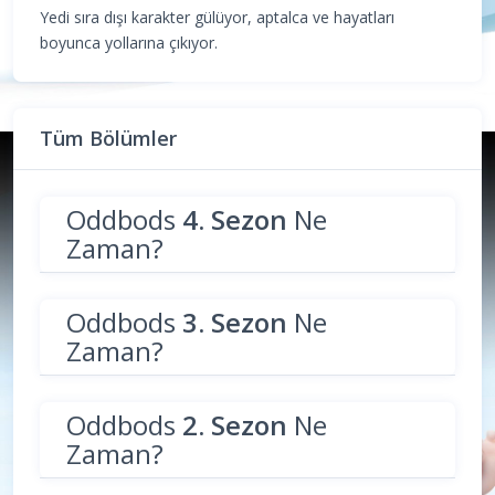
Yedi sıra dışı karakter gülüyor, aptalca ve hayatları
boyunca yollarına çıkıyor.
Tüm Bölümler
Oddbods
4. Sezon
Ne
Zaman?
Oddbods
3. Sezon
Ne
Zaman?
Oddbods
2. Sezon
Ne
Zaman?