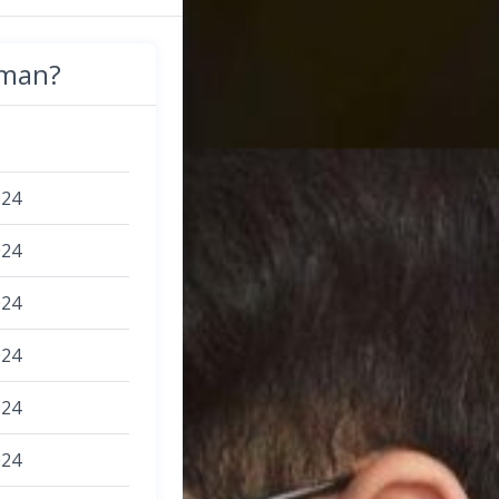
man?
024
024
024
024
024
024