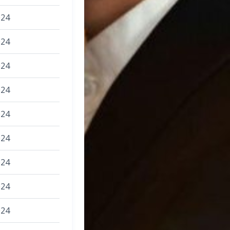
024
024
024
024
024
024
024
024
024