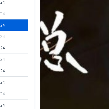
024
024
024
024
024
024
024
024
024
024