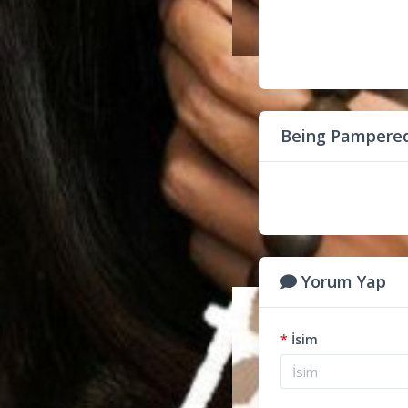
Being Pampered
Yorum Yap
*
İsim