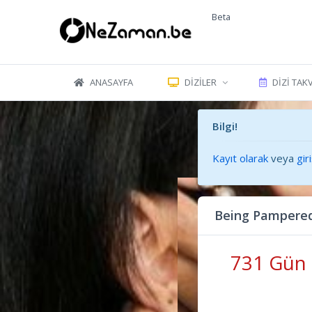
Beta
ANASAYFA
DIZILER
DIZI TAK
Bilgi!
Kayıt olarak
veya
gir
Being Pampered
731 Gün 