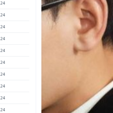
024
024
024
024
024
024
024
024
024
024