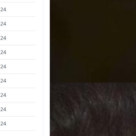
024
024
024
024
024
024
024
024
024