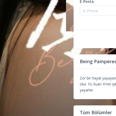
E-Posta
Being Pampered
Zor bir hayat yaşayan 
olur. Fu Xuan Yi'nin iyi
yaşarlar.
Tüm Bölümler