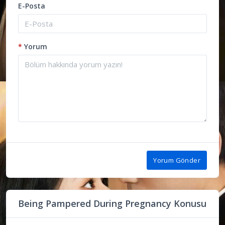
E-Posta
*
Yorum
Yorum Gönder
Being Pampered During Pregnancy Konusu