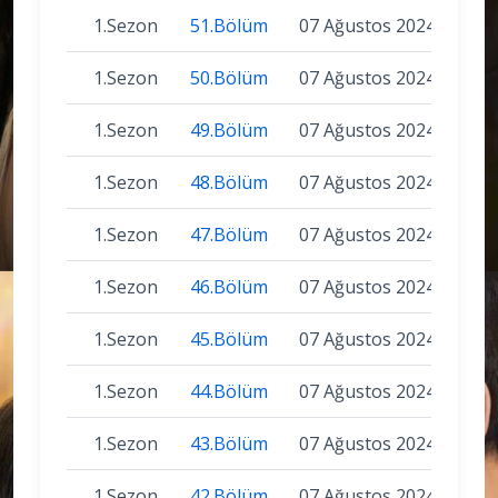
1.Sezon
51.Bölüm
07 Ağustos 2024
1.Sezon
50.Bölüm
07 Ağustos 2024
1.Sezon
49.Bölüm
07 Ağustos 2024
1.Sezon
48.Bölüm
07 Ağustos 2024
1.Sezon
47.Bölüm
07 Ağustos 2024
1.Sezon
46.Bölüm
07 Ağustos 2024
1.Sezon
45.Bölüm
07 Ağustos 2024
1.Sezon
44.Bölüm
07 Ağustos 2024
1.Sezon
43.Bölüm
07 Ağustos 2024
1.Sezon
42.Bölüm
07 Ağustos 2024