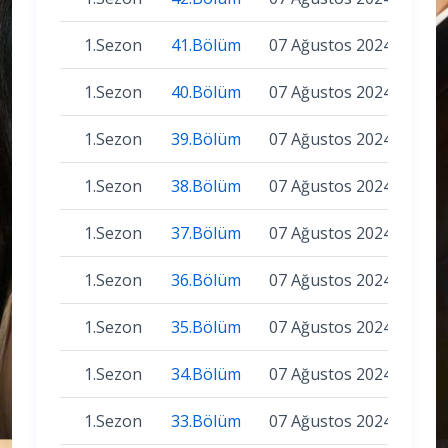
1.Sezon
41.Bölüm
07 Ağustos 2024
1.Sezon
40.Bölüm
07 Ağustos 2024
1.Sezon
39.Bölüm
07 Ağustos 2024
1.Sezon
38.Bölüm
07 Ağustos 2024
1.Sezon
37.Bölüm
07 Ağustos 2024
1.Sezon
36.Bölüm
07 Ağustos 2024
1.Sezon
35.Bölüm
07 Ağustos 2024
1.Sezon
34.Bölüm
07 Ağustos 2024
1.Sezon
33.Bölüm
07 Ağustos 2024