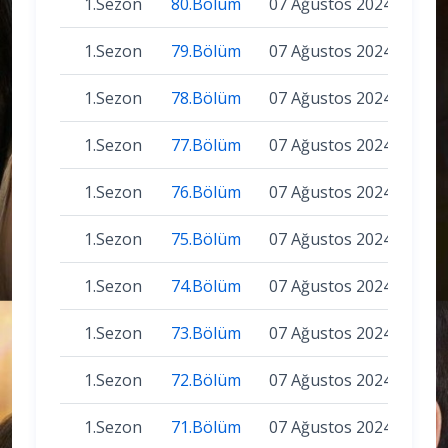
1.Sezon
80.Bölüm
07 Ağustos 2024
1.Sezon
79.Bölüm
07 Ağustos 2024
1.Sezon
78.Bölüm
07 Ağustos 2024
1.Sezon
77.Bölüm
07 Ağustos 2024
1.Sezon
76.Bölüm
07 Ağustos 2024
1.Sezon
75.Bölüm
07 Ağustos 2024
1.Sezon
74.Bölüm
07 Ağustos 2024
1.Sezon
73.Bölüm
07 Ağustos 2024
1.Sezon
72.Bölüm
07 Ağustos 2024
1.Sezon
71.Bölüm
07 Ağustos 2024