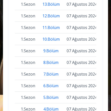
1.Sezon
13.Bölüm
07 Ağustos 2024
1.Sezon
12.Bölüm
07 Ağustos 2024
1.Sezon
11.Bölüm
07 Ağustos 2024
1.Sezon
10.Bölüm
07 Ağustos 2024
1.Sezon
9.Bölüm
07 Ağustos 2024
1.Sezon
8.Bölüm
07 Ağustos 2024
1.Sezon
7.Bölüm
07 Ağustos 2024
1.Sezon
6.Bölüm
07 Ağustos 2024
1.Sezon
5.Bölüm
07 Ağustos 2024
1.Sezon
4.Bölüm
07 Ağustos 2024