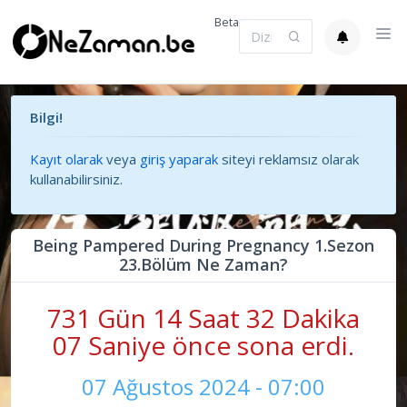
Beta
Bilgi!
Kayıt olarak
veya
giriş yaparak
siteyi reklamsız olarak
kullanabilirsiniz.
Being Pampered During Pregnancy 1.Sezon
23.Bölüm Ne Zaman?
731 Gün 14 Saat 32 Dakika
07 Saniye önce sona erdi.
07 Ağustos 2024 - 07:00