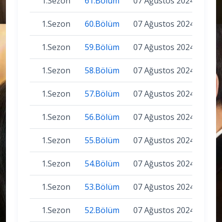
1.Sezon
61.Bölüm
07 Ağustos 2024
1.Sezon
60.Bölüm
07 Ağustos 2024
1.Sezon
59.Bölüm
07 Ağustos 2024
1.Sezon
58.Bölüm
07 Ağustos 2024
1.Sezon
57.Bölüm
07 Ağustos 2024
1.Sezon
56.Bölüm
07 Ağustos 2024
1.Sezon
55.Bölüm
07 Ağustos 2024
1.Sezon
54.Bölüm
07 Ağustos 2024
1.Sezon
53.Bölüm
07 Ağustos 2024
1.Sezon
52.Bölüm
07 Ağustos 2024