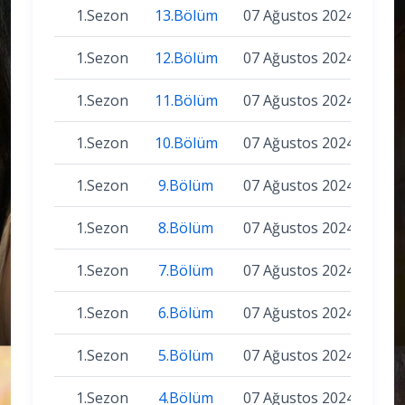
1.Sezon
13.Bölüm
07 Ağustos 2024
1.Sezon
12.Bölüm
07 Ağustos 2024
1.Sezon
11.Bölüm
07 Ağustos 2024
1.Sezon
10.Bölüm
07 Ağustos 2024
1.Sezon
9.Bölüm
07 Ağustos 2024
1.Sezon
8.Bölüm
07 Ağustos 2024
1.Sezon
7.Bölüm
07 Ağustos 2024
1.Sezon
6.Bölüm
07 Ağustos 2024
1.Sezon
5.Bölüm
07 Ağustos 2024
1.Sezon
4.Bölüm
07 Ağustos 2024