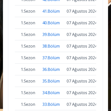
1.Sezon
41.Bölüm
07 Ağustos 2024
1.Sezon
40.Bölüm
07 Ağustos 2024
1.Sezon
39.Bölüm
07 Ağustos 2024
1.Sezon
38.Bölüm
07 Ağustos 2024
1.Sezon
37.Bölüm
07 Ağustos 2024
1.Sezon
36.Bölüm
07 Ağustos 2024
1.Sezon
35.Bölüm
07 Ağustos 2024
1.Sezon
34.Bölüm
07 Ağustos 2024
1.Sezon
33.Bölüm
07 Ağustos 2024