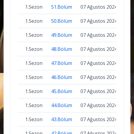
1.Sezon
51.Bölüm
07 Ağustos 2024
1.Sezon
50.Bölüm
07 Ağustos 2024
1.Sezon
49.Bölüm
07 Ağustos 2024
1.Sezon
48.Bölüm
07 Ağustos 2024
1.Sezon
47.Bölüm
07 Ağustos 2024
1.Sezon
46.Bölüm
07 Ağustos 2024
1.Sezon
45.Bölüm
07 Ağustos 2024
1.Sezon
44.Bölüm
07 Ağustos 2024
1.Sezon
43.Bölüm
07 Ağustos 2024
1.Sezon
42.Bölüm
07 Ağustos 2024