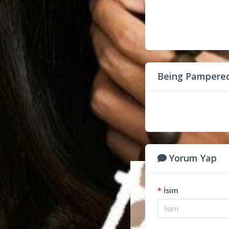
Being Pampered
Yorum Yap
*
İsim