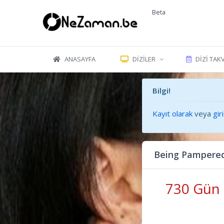
Beta
ANASAYFA
DIZILER
DIZI TAK
Bilgi!
Kayıt olarak
veya
gir
Being Pampered
730 Gün 