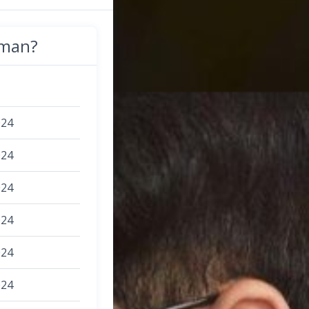
man?
024
024
024
024
024
024