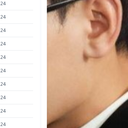
024
024
024
024
024
024
024
024
024
024