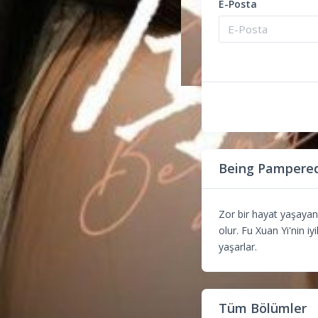
E-Posta
Being Pampered
Zor bir hayat yaşayan 
olur. Fu Xuan Yi'nin iyi
yaşarlar.
Tüm Bölümler