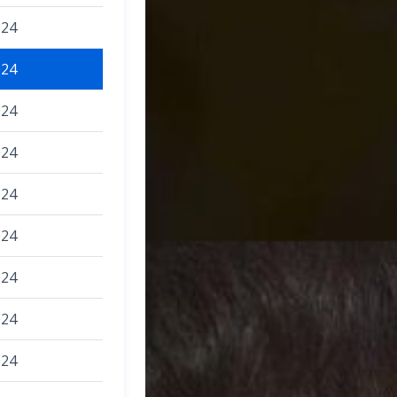
024
024
024
024
024
024
024
024
024