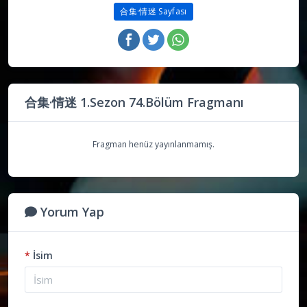
合集·情迷 Sayfası
合集·情迷 1.Sezon 74.Bölüm Fragmanı
Fragman henüz yayınlanmamış.
Yorum Yap
*
İsim