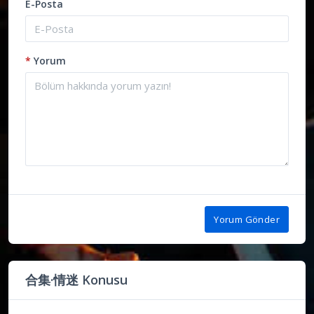
E-Posta
*
Yorum
Yorum Gönder
合集·情迷 Konusu