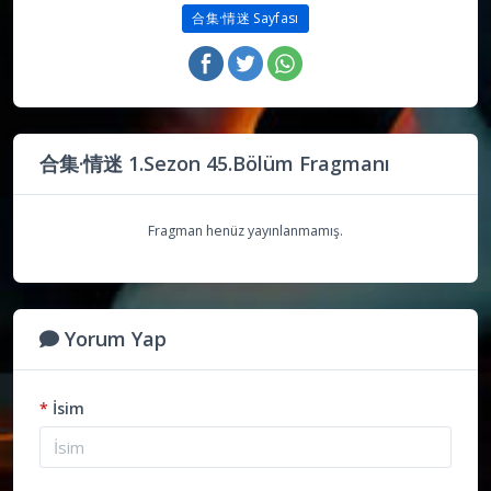
合集·情迷 Sayfası
合集·情迷 1.Sezon 45.Bölüm Fragmanı
Fragman henüz yayınlanmamış.
Yorum Yap
*
İsim