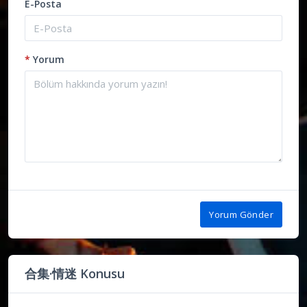
E-Posta
*
Yorum
Yorum Gönder
合集·情迷 Konusu