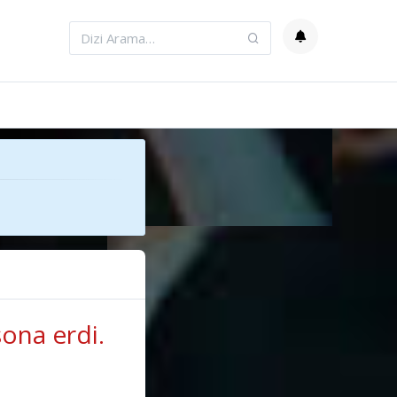
ona erdi.