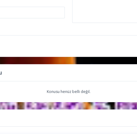
u
Konusu henüz belli değil.