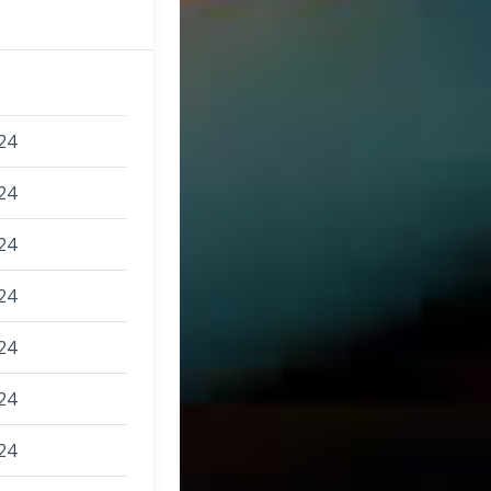
24
24
24
24
24
24
24