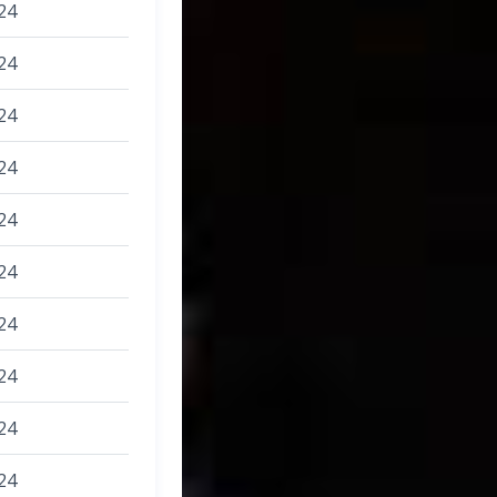
24
24
24
24
24
24
24
24
24
24