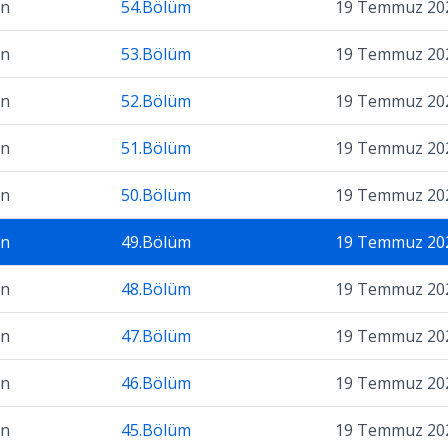
on
54.Bölüm
19 Temmuz 20
on
53.Bölüm
19 Temmuz 20
on
52.Bölüm
19 Temmuz 20
on
51.Bölüm
19 Temmuz 20
on
50.Bölüm
19 Temmuz 20
on
49.Bölüm
19 Temmuz 20
on
48.Bölüm
19 Temmuz 20
on
47.Bölüm
19 Temmuz 20
on
46.Bölüm
19 Temmuz 20
on
45.Bölüm
19 Temmuz 20