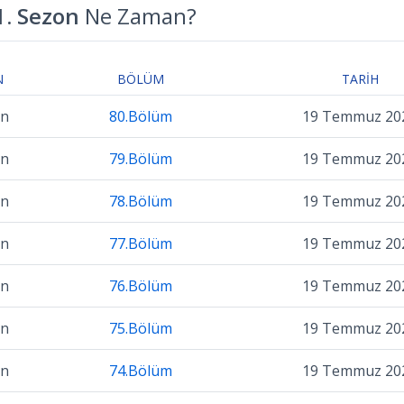
1. Sezon
Ne Zaman?
N
BÖLÜM
TARIH
on
80.Bölüm
19 Temmuz 20
on
79.Bölüm
19 Temmuz 20
on
78.Bölüm
19 Temmuz 20
on
77.Bölüm
19 Temmuz 20
on
76.Bölüm
19 Temmuz 20
on
75.Bölüm
19 Temmuz 20
on
74.Bölüm
19 Temmuz 20