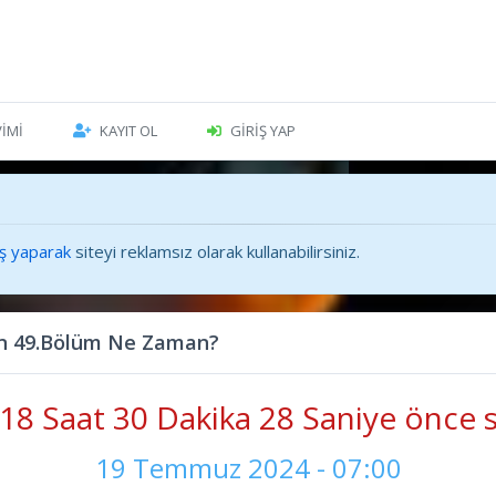
VIMI
KAYIT OL
GIRIŞ YAP
iş yaparak
siteyi reklamsız olarak kullanabilirsiniz.
 49.Bölüm Ne Zaman?
18 Saat 30 Dakika 29 Saniye önce s
19 Temmuz 2024 - 07:00