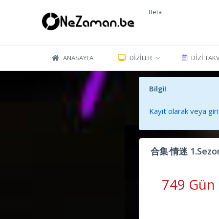
Beta
ANASAYFA
DIZILER
DIZI TAK
Bilgi!
Kayıt olarak
veya
gir
合集·情迷 1.Sezon
749 Gün 