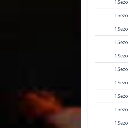
1.Sez
1.Sez
1.Sez
1.Sez
1.Sez
1.Sez
1.Sez
1.Sez
1.Sez
1.Sez