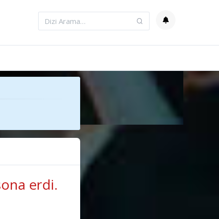
ona erdi.