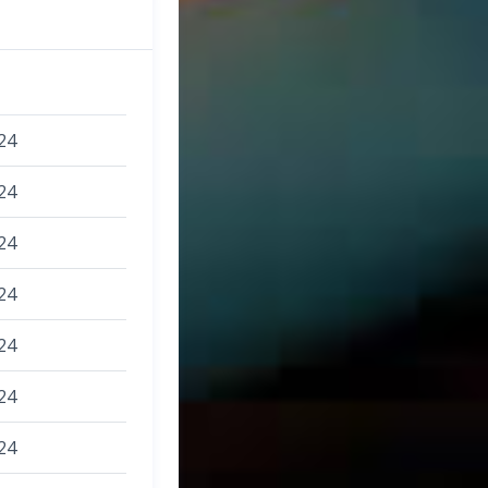
24
24
24
24
24
24
24