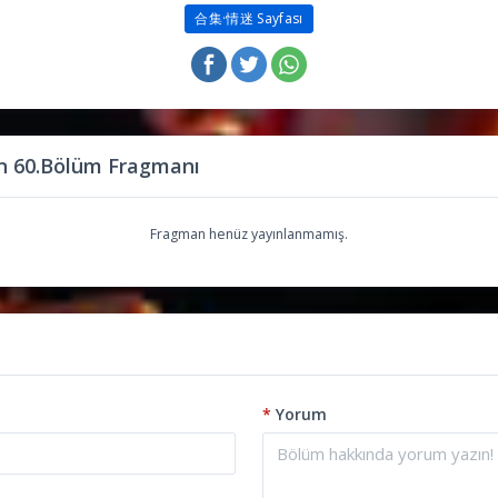
合集·情迷 Sayfası
 60.Bölüm Fragmanı
Fragman henüz yayınlanmamış.
*
Yorum