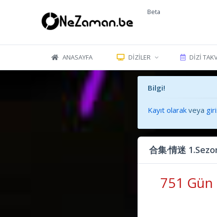
Beta
ANASAYFA
DIZILER
DIZI TAK
Bilgi!
Kayıt olarak
veya
gir
合集·情迷 1.Sezon
751 Gün 