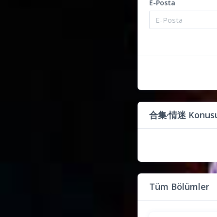
E-Posta
合集·情迷 Konus
Tüm Bölümler