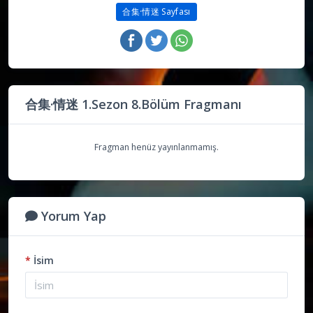
合集·情迷 Sayfası
合集·情迷 1.Sezon 8.Bölüm Fragmanı
Fragman henüz yayınlanmamış.
Yorum Yap
*
İsim