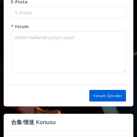
E-Posta
*
Yorum
Yorum Gönder
合集·情迷 Konusu