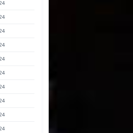
24
24
24
24
24
24
24
24
24
24