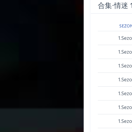
合集·情迷
SEZO
1.Sez
1.Sez
1.Sez
1.Sez
1.Sez
1.Sez
1.Sez