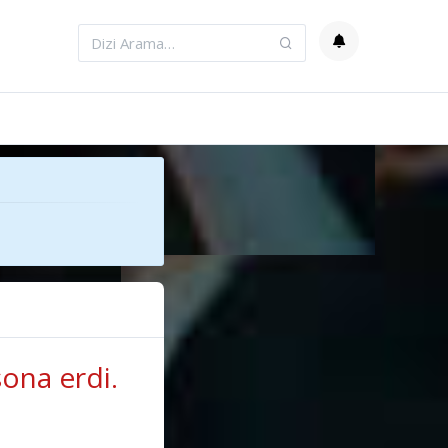
ona erdi.