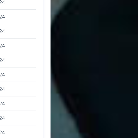
24
24
24
24
24
24
24
24
24
24