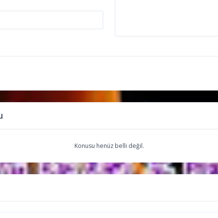
u
Konusu henüz belli değil.